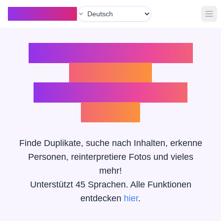
Sprache
Organize with AI
Hau
KI-Foto- und Video-
Organizer
der deine Sprache
spricht
Finde Duplikate, suche nach Inhalten, erkenne
Personen, reinterpretiere Fotos und vieles
mehr!
Unterstützt 45 Sprachen.
Alle Funktionen
entdecken
hier
.